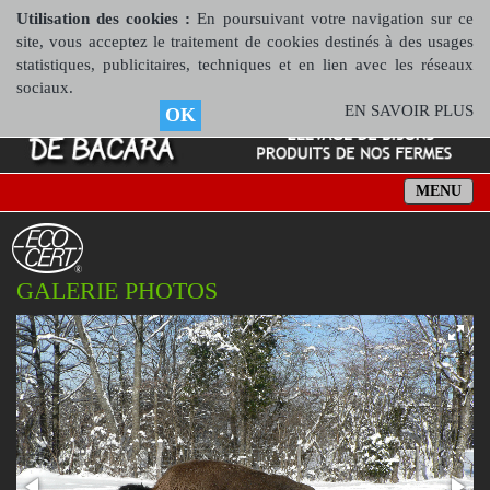
Utilisation des cookies :
En poursuivant votre navigation sur ce
site, vous acceptez le traitement de cookies destinés à des usages
statistiques, publicitaires, techniques et en lien avec les réseaux
sociaux.
EN SAVOIR PLUS
OK
MENU
GALERIE PHOTOS